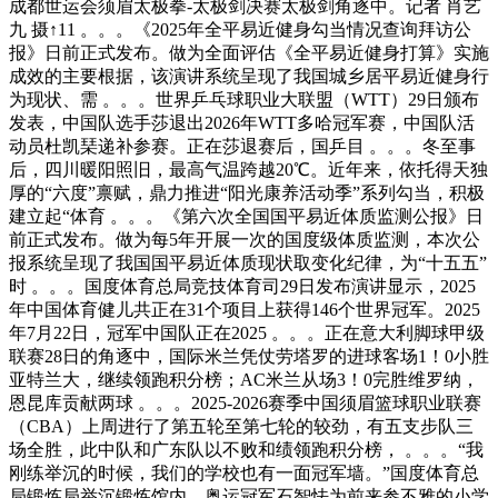
成都世运会须眉太极拳-太极剑决赛太极剑角逐中。记者 肖艺
九 摄↑11 。。。《2025年全平易近健身勾当情况查询拜访公
报》日前正式发布。做为全面评估《全平易近健身打算》实施
成效的主要根据，该演讲系统呈现了我国城乡居平易近健身行
为现状、需 。。。世界乒乓球职业大联盟（WTT）29日颁布
发表，中国队选手莎退出2026年WTT多哈冠军赛，中国队活
动员杜凯琹递补参赛。正在莎退赛后，国乒目 。。。冬至事
后，四川暖阳照旧，最高气温跨越20℃。近年来，依托得天独
厚的“六度”禀赋，鼎力推进“阳光康养活动季”系列勾当，积极
建立起“体育 。。。《第六次全国国平易近体质监测公报》日
前正式发布。做为每5年开展一次的国度级体质监测，本次公
报系统呈现了我国国平易近体质现状取变化纪律，为“十五五”
时 。。。国度体育总局竞技体育司29日发布演讲显示，2025
年中国体育健儿共正在31个项目上获得146个世界冠军。2025
年7月22日，冠军中国队正在2025 。。。正在意大利脚球甲级
联赛28日的角逐中，国际米兰凭仗劳塔罗的进球客场1！0小胜
亚特兰大，继续领跑积分榜；AC米兰从场3！0完胜维罗纳，
恩昆库贡献两球 。。。2025-2026赛季中国须眉篮球职业联赛
（CBA）上周进行了第五轮至第七轮的较劲，有五支步队三
场全胜，此中队和广东队以不败和绩领跑积分榜， 。。。“我
刚练举沉的时候，我们的学校也有一面冠军墙。”国度体育总
局锻炼局举沉锻炼馆内，奥运冠军石智怯为前来参不雅的小学