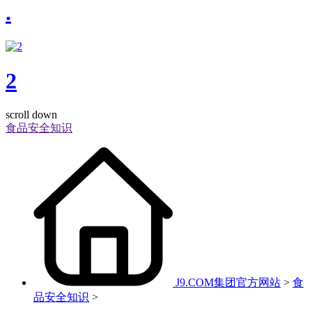
.
2
scroll down
食品安全知识
J9.COM集团官方网站
>
食
品安全知识
>