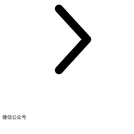
微信公众号