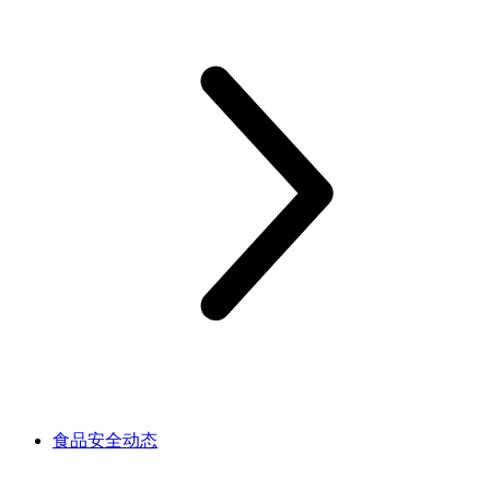
食品安全动态