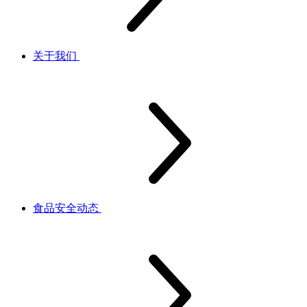
关于我们
食品安全动态