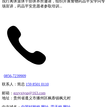
戎行离休退休干部休养所邀请，组织开展食物药品平安学问专
场宣讲，药品平安意愿者参取培训...
0856-7239909
联系人：简总
159 8501 0110
邮箱：
gzzyxjysp@163.com
地址：贵州省遵义市播州区枫香镇枫元村
中文域名：
中国好辣椒.网址
雷天椒.网址