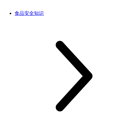
食品安全知识