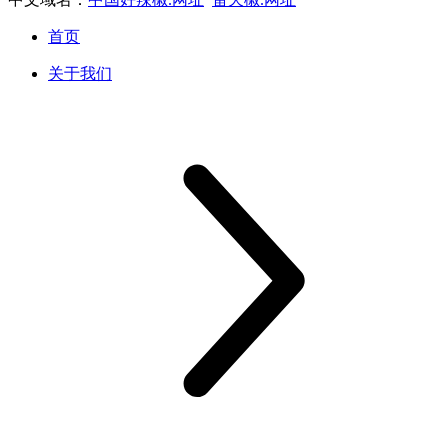
首页
关于我们