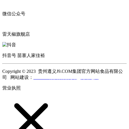
微信公众号
雷天椒旗舰店
抖音号 苗寨人家佳裕
Copyright © 2023 贵州遵义J9.COM集团官方网站食品有限公
司 网站建设：
J9.COM集团官方网站
网站地图
营业执照