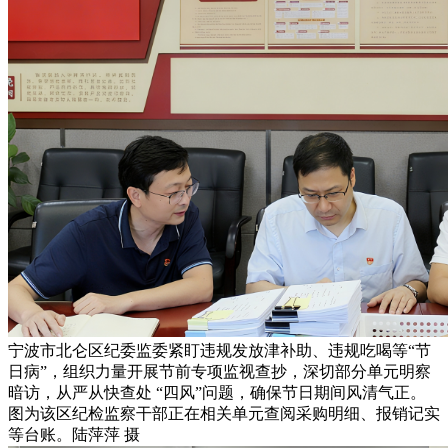
宁波市北仑区纪委监委紧盯违规发放津补助、违规吃喝等“节
日病”，组织力量开展节前专项监视查抄，深切部分单元明察
暗访，从严从快查处 “四风”问题，确保节日期间风清气正。
图为该区纪检监察干部正在相关单元查阅采购明细、报销记实
等台账。陆萍萍 摄