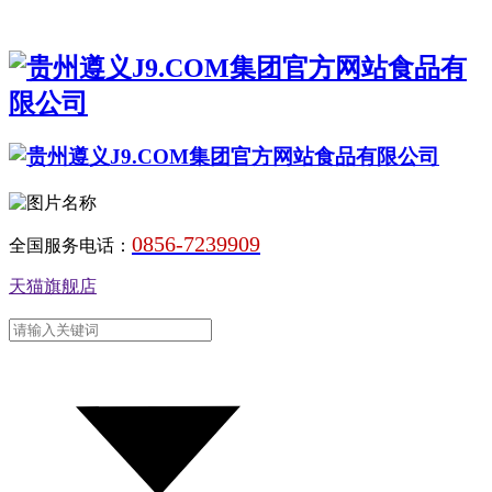
0856-7239909
全国服务电话：
天猫旗舰店