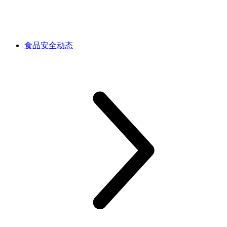
食品安全动态