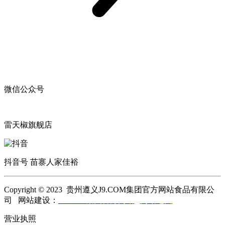
微信公众号
雷天椒旗舰店
抖音号 苗寨人家佳裕
Copyright © 2023 贵州遵义J9.COM集团官方网站食品有限公
司 网站建设：
J9.COM集团官方网站
网站地图
营业执照