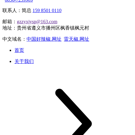
联系人：简总
159 8501 0110
邮箱：
gzzyxjysp@163.com
地址：贵州省遵义市播州区枫香镇枫元村
中文域名：
中国好辣椒.网址
雷天椒.网址
首页
关于我们