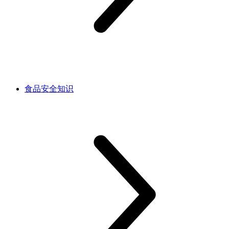
食品安全知识