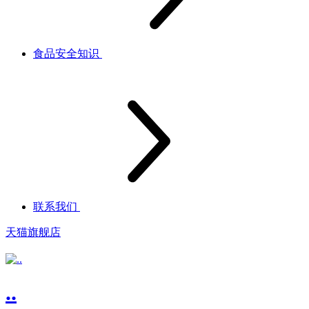
食品安全知识
联系我们
天猫旗舰店
..