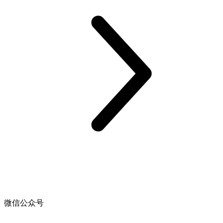
微信公众号