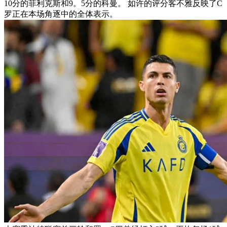
10分的菲利克斯和9。5分的科曼。 如许的评分客不雅反映了C
罗正在本场角逐中的全体表示。