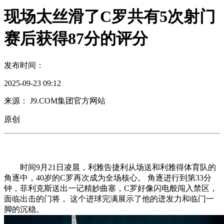
现场太丝滑了C罗共有5次射门
赛后获得87分的评分
发布时间：
2025-09-23 09:12
来源： J9.COM集团官方网站
原创
时间9月21日凌晨，利雅告捷利从场送和利雅得体育队的
角逐中，40岁的C罗再次成为全场核心。 角逐进行到第33分
钟，菲利克斯送出一记精妙曲塞，C罗好像闪电般闯入禁区，
面临出击的门将， 这个进球完满展示了他的迸发力和临门一
脚的沉稳。