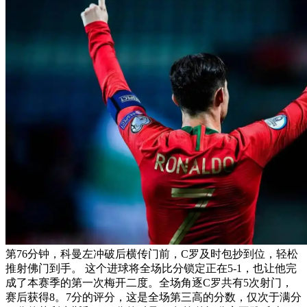
第76分钟，科曼左冲破后横传门前，C罗及时包抄到位，轻松
推射佛门到手。 这个进球将全场比分锁定正在5-1，也让他完
成了本赛季的第一次梅开二度。全场角逐C罗共有5次射门，
赛后获得8。7分的评分，这是全场第三高的分数，仅次于满分