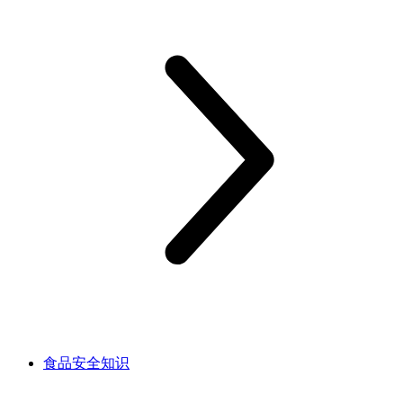
食品安全知识