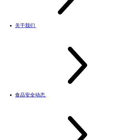
关于我们
食品安全动态